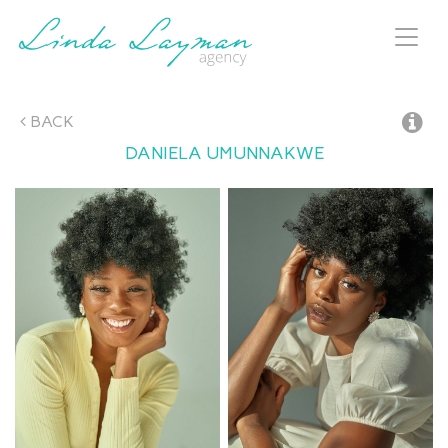
Toggl
naviga
BACK
DANIELA
UMUNNAKWE