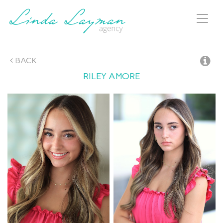
Toggl
naviga
BACK
RILEY
AMORE